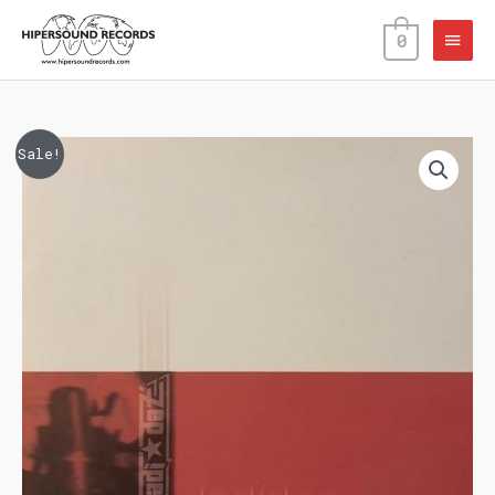
Skip
Main
to
0
content
Menu
Dadi
Izvirna
Trenutna
Sale!
Daz
cena
cena
-
www.dadidaz.com
je
je:
količina
bila:
€5.00.
€8.00.